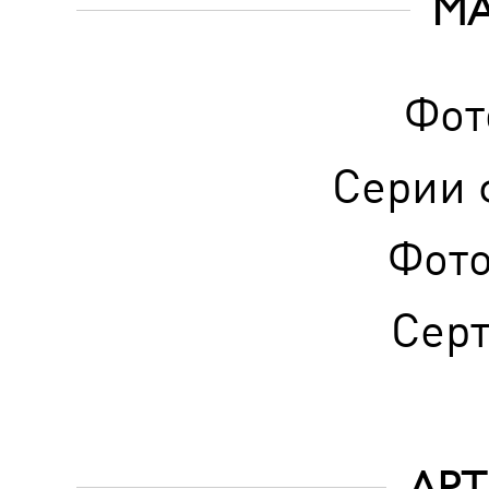
М
Фот
Серии 
Фот
Сер