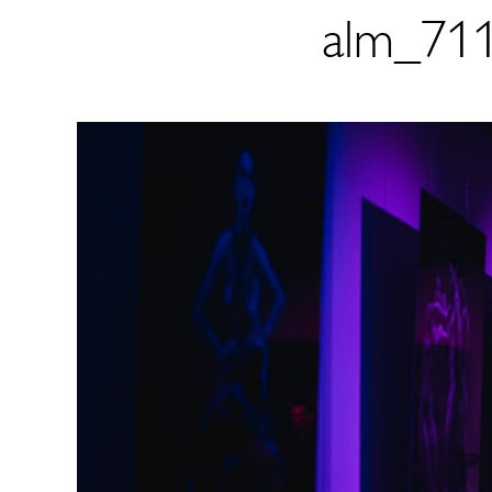
alm_711