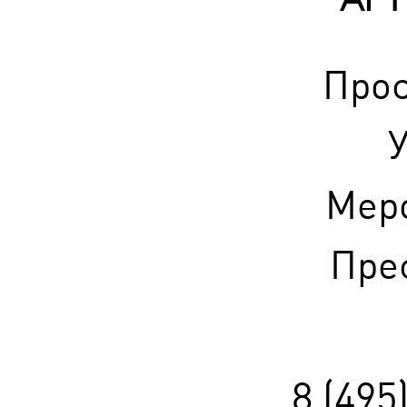
АРТ
Прос
У
Мер
Прес
8 (495