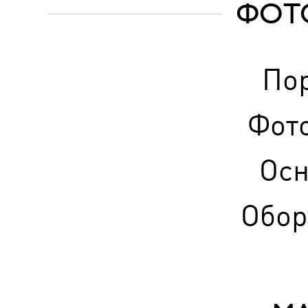
ФОТ
По
Фот
Ос
Обор