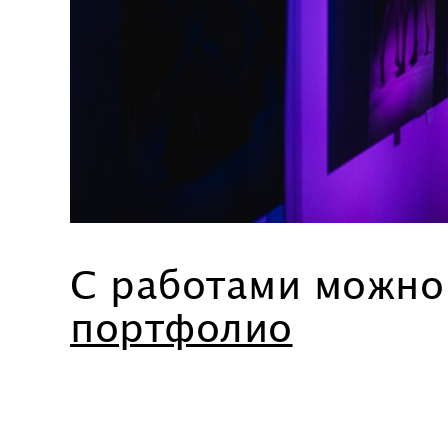
C работами можн
портфолио