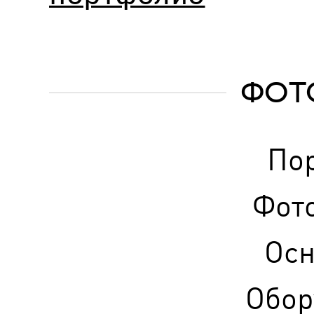
ФОТ
По
Фот
Ос
Обор