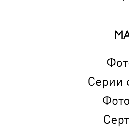
М
Фот
Серии 
Фот
Сер