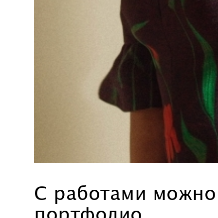
C работами можн
портфолио