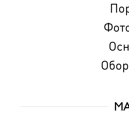
По
Фот
Ос
Обор
М