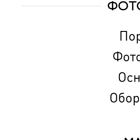
ФОТ
По
Фот
Ос
Обор