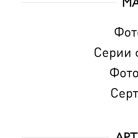
М
Фот
Серии 
Фот
Сер